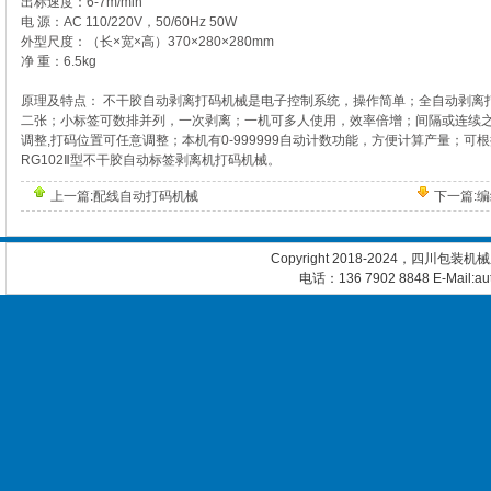
出标速度：6-7m/min
电 源：AC 110/220V，50/60Hz 50W
外型尺度：（长×宽×高）370×280×280mm
净 重：6.5kg
原理及特点： 不干胶自动剥离打码机械是电子控制系统，操作简单；全自动剥离
二张；小标签可数排并列，一次剥离；一机可多人使用，效率倍增；间隔或连续
调整,打码位置可任意调整；本机有0-999999自动计数功能，方便计算产量；可
RG102Ⅱ型不干胶自动标签剥离机打码机械。
上一篇:
配线自动打码机械
下一篇:
编
Copyright 2018-2024，四川包装
电话：136 7902 8848 E-Mail:a